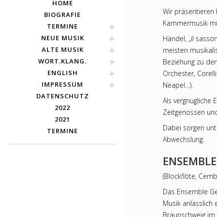
HOME
Wir präsentieren
BIOGRAFIE
Kammermusik mit
TERMINE
NEUE MUSIK
Händel, „il sasso
ALTE MUSIK
meisten musikali
WORT.KLANG.
Beziehung zu den
ENGLISH
Orchester, Corell
IMPRESSUM
Neapel…).
DATENSCHUTZ
Als vergnügliche
2022
Zeitgenossen un
2021
Dabei sorgen unte
TERMINE
Abwechslung.
ENSEMBLE
(Blockflöte, Cemb
Das Ensemble Ge
Musik anlässlich
Braunschweig im H