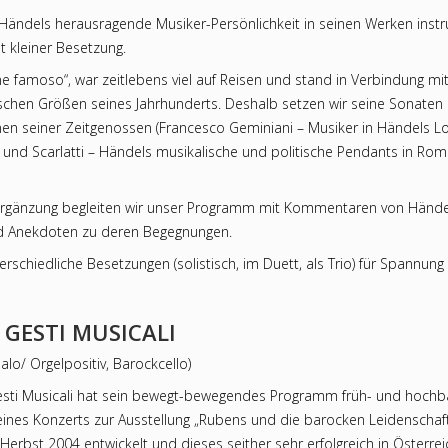
 Händels herausragende Musiker-Persönlichkeit in seinen Werken inst
 kleiner Besetzung.
ne famoso“, war zeitlebens viel auf Reisen und stand in Verbindung mi
schen Größen seines Jahrhunderts. Deshalb setzen wir seine Sonaten 
en seiner Zeitgenossen (Francesco Geminiani – Musiker in Händels 
i und Scarlatti – Händels musikalische und politische Pendants in Ro
 Ergänzung begleiten wir unser Programm mit Kommentaren von Hände
d Anekdoten zu deren Begegnungen.
rschiedliche Besetzungen (solistisch, im Duett, als Trio) für Spannung
 GESTI MUSICALI
alo/ Orgelpositiv, Barockcello)
sti Musicali hat sein bewegt-bewegendes Programm früh- und hochb
 eines Konzerts zur Ausstellung „Rubens und die barocken Leidenschaft
erbst 2004 entwickelt und dieses seither sehr erfolgreich in Österrei