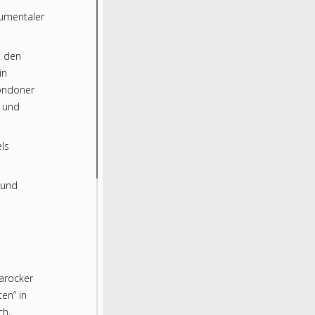
rumentaler
t den
in
Londoner
m und
ls
 und
arocker
en“ in
ch,