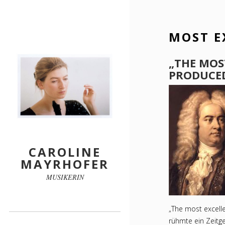
MOST E
„THE M
OS
PRODUCED
CAROLINE
MAYRHOFER
MUSIKERIN
„The most excell
rühmte ein Zeitge