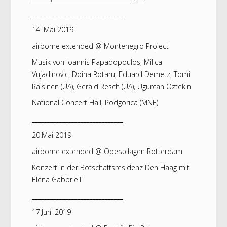
______________________________
14. Mai 2019
airborne extended @ Montenegro Project
Musik von Ioannis Papadopoulos, Milica
Vujadinovic, Doina Rotaru, Eduard Demetz, Tomi
Räisinen (UA), Gerald Resch (UA), Ugurcan Öztekin
National Concert Hall, Podgorica (MNE)
______________________________
20.Mai 2019
airborne extended @ Operadagen Rotterdam
Konzert in der Botschaftsresidenz Den Haag mit
Elena Gabbrielli
______________________________
17.Juni 2019