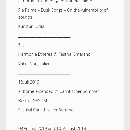
airborne extended @ Porträt Pia Palme
Pia Palme – Dusk Songs – On the vulnerability of
sounds
Kunstuni Graz
______________________________
5.Juli
Harmonia Etherea @ Festival Smarano
Val di Non, Italien
______________________________
18.Juli 2019
airborne extended @ Carintischer Sommer
Best of NASOM
Festival Carinthischer Sommer
______________________________
08.August 2019 und 10. August 2019