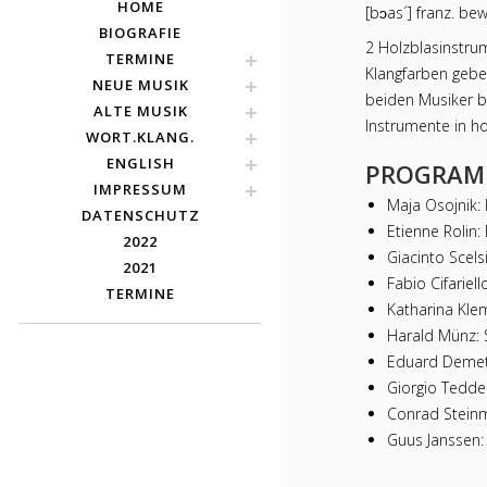
HOME
[bɔas´] franz. be
BIOGRAFIE
2 Holzblasinstr
TERMINE
Klangfarben gebe
NEUE MUSIK
beiden Musiker b
ALTE MUSIK
Instrumente in ho
WORT.KLANG.
ENGLISH
PROGRA
IMPRESSUM
Maja Osojnik:
DATENSCHUTZ
Etienne Rolin:
2022
Giacinto Scels
2021
Fabio Cifariell
TERMINE
Katharina Klem
Harald Münz: 
Eduard Demetz
Giorgio Tedde:
Conrad Steinm
Guus Janssen: 