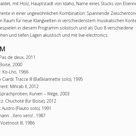
waldet, mit Holz, Hauptstadt von Idaho, Name eines Stücks von Etienn
umente in einer ungewöhnlichen Kombination: Spannende Zwischentö
n Raum für neue Klangwelten in verschiedenstem musikalischen Konte
espielen in diesem Programm solistisch und als Duo 8 verschiedene
hen und tiefen Lagen akustisch und mit live-electronics.
MM
 Pas de deux, 2011
 Boise, 2000
i: Ko-Lho, 1966
o Ciardi: Tracce III (Baßklarinette solo), 1995
ent: Mihrab II, 2012
Sprachproben, Kurven – Wege, 2003
: Chuchoté (für Boise), 2012
 Austro (Flauto solo), 1991
ann: ..Xero xero!…1987
Voetnoot III, 1986